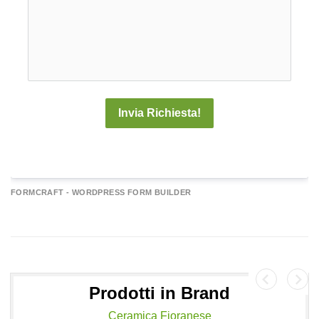
Invia Richiesta!
A
FORMCRAFT - WORDPRESS FORM BUILDER
e
r
n
a
Prodotti in Brand
v
e
Ceramica Fioranese