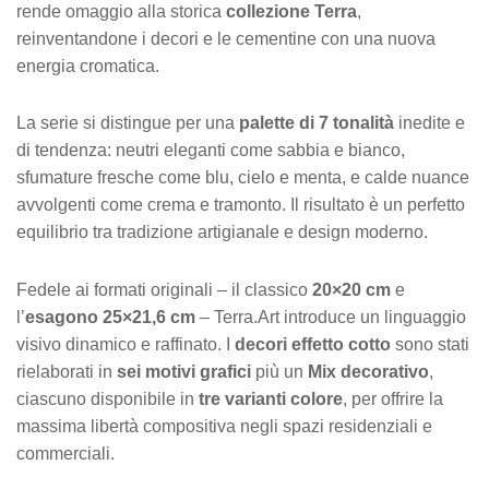
rende omaggio alla storica
collezione Terra
,
reinventandone i decori e le cementine con una nuova
energia cromatica.
La serie si distingue per una
palette di 7 tonalità
inedite e
di tendenza: neutri eleganti come sabbia e bianco,
sfumature fresche come blu, cielo e menta, e calde nuance
avvolgenti come crema e tramonto. Il risultato è un perfetto
equilibrio tra tradizione artigianale e design moderno.
Fedele ai formati originali – il classico
20×20 cm
e
l’
esagono 25×21,6 cm
– Terra.Art introduce un linguaggio
visivo dinamico e raffinato. I
decori effetto cotto
sono stati
rielaborati in
sei motivi grafici
più un
Mix decorativo
,
ciascuno disponibile in
tre varianti colore
, per offrire la
massima libertà compositiva negli spazi residenziali e
commerciali.