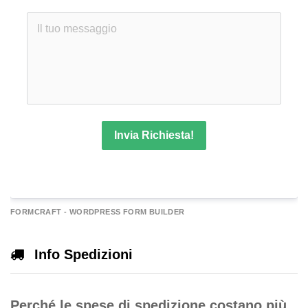
Invia Richiesta!
A
FORMCRAFT - WORDPRESS FORM BUILDER
e
r
Info Spedizioni
n
a
Perché le spese di spedizione costano più
v