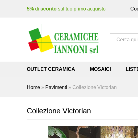
5%
di
sconto
sul tuo primo acquisto
Cod
Tutto
OUTLET CERAMICA
MOSAICI
LIST
Home
»
Pavimenti
»
Collezione Victorian
Collezione Victorian