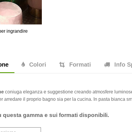
er ingrandire
one
Colori
Formati
Info S
he
coniuga eleganza e suggestione creando atmosfere luminose a
 arredare il proprio bagno sia per la cucina. In pasta bianca smal
u questa gamma e sui formati disponibili.