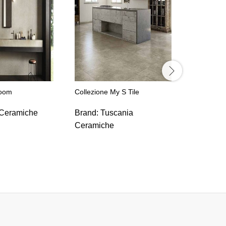
Collezione
Brand:
T
Ceramic
loom
Collezione My S Tile
Ceramiche
Brand:
Tuscania
Ceramiche