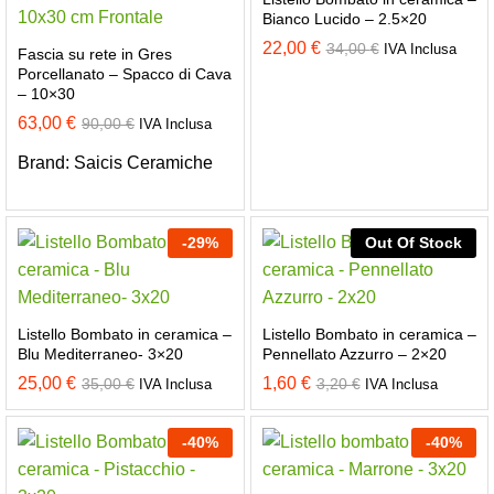
Bianco Lucido – 2.5×20
22,00
€
34,00
€
IVA Inclusa
Fascia su rete in Gres
Porcellanato – Spacco di Cava
– 10×30
63,00
€
90,00
€
IVA Inclusa
Brand:
Saicis Ceramiche
-
29
%
Out Of Stock
Listello Bombato in ceramica –
Listello Bombato in ceramica –
Blu Mediterraneo- 3×20
Pennellato Azzurro – 2×20
25,00
€
1,60
€
35,00
€
3,20
€
IVA Inclusa
IVA Inclusa
-
40
%
-
40
%