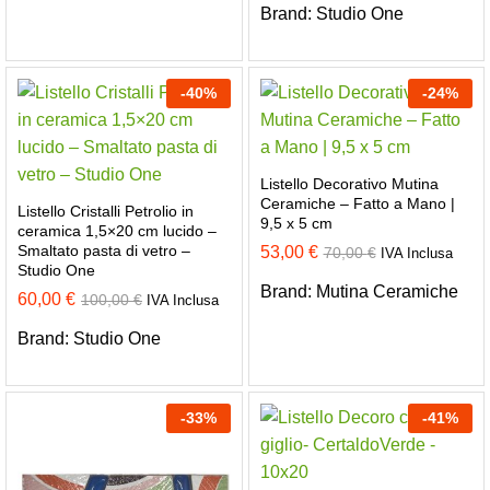
Brand:
Studio One
-
40
%
-
24
%
Listello Decorativo Mutina
Ceramiche – Fatto a Mano |
Listello Cristalli Petrolio in
9,5 x 5 cm
ceramica 1,5×20 cm lucido –
Smaltato pasta di vetro –
53,00
€
70,00
€
IVA Inclusa
Studio One
Brand:
Mutina Ceramiche
60,00
€
100,00
€
IVA Inclusa
Brand:
Studio One
-
33
%
-
41
%