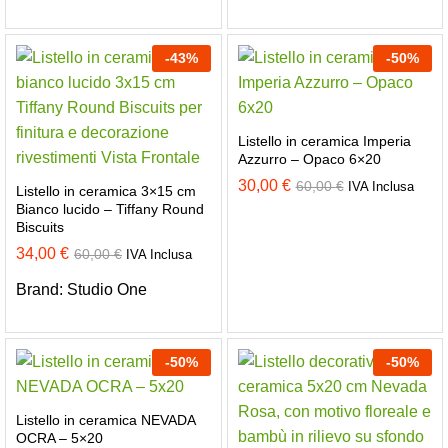
-
43
%
-
50
%
Listello in ceramica Imperia
Azzurro – Opaco 6×20
30,00
€
60,00
€
IVA Inclusa
Listello in ceramica 3×15 cm
Bianco lucido – Tiffany Round
Biscuits
34,00
€
60,00
€
IVA Inclusa
Brand:
Studio One
-
50
%
-
50
%
Listello in ceramica NEVADA
OCRA – 5×20