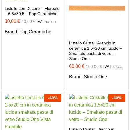
Listello con Decoro – Floreale
– 6,5×30,5 – Fap Ceramiche
30,00
€
40,00
€
IVA Inclusa
Brand:
Fap Ceramiche
Listello Cristalli Arancio in
ceramica 1,5×20 cm lucido –
Smaltato pasta di vetro –
Studio One
60,00
€
100,00
€
IVA Inclusa
Brand:
Studio One
-
40
%
-
40
%
Listello Cristalli Bianco in