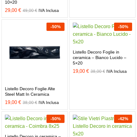
10×20
29,00
€
49,00
€
IVA Inclusa
-
50
%
-
50
%
Listello Decoro Foglie in
ceramica – Bianco Lucido –
5×20
19,00
€
38,00
€
IVA Inclusa
Listello Decoro Foglie Alte
Steel Matt In Ceramica
19,00
€
38,00
€
IVA Inclusa
-
50
%
-
42
%
Listello Decoro in ceramica –