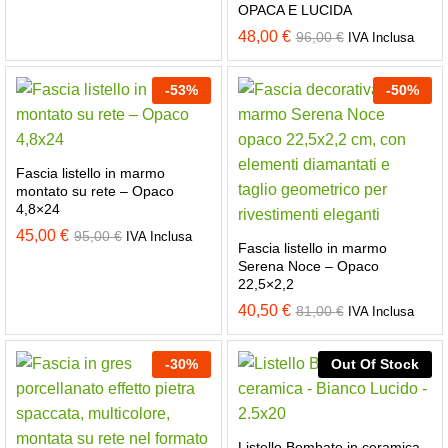
OPACA E LUCIDA
48,00
€
96,00
€
IVA Inclusa
-
53
%
-
50
%
Fascia listello in marmo
montato su rete – Opaco
4,8×24
45,00
€
95,00
€
IVA Inclusa
Fascia listello in marmo
Serena Noce – Opaco
22,5×2,2
40,50
€
81,00
€
IVA Inclusa
-
30
%
Out Of Stock
Listello Bombato in ceramica –