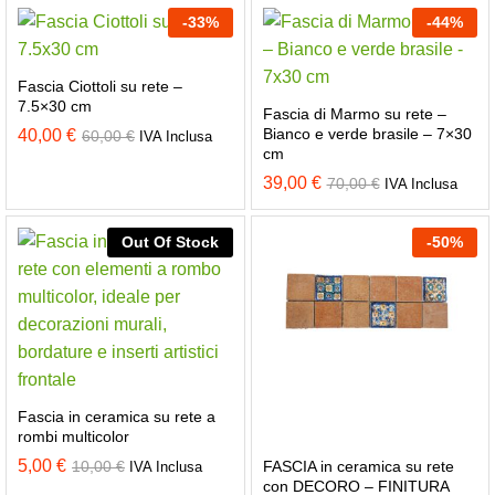
-
33
%
-
44
%
Fascia Ciottoli su rete –
7.5×30 cm
Fascia di Marmo su rete –
Bianco e verde brasile – 7×30
40,00
€
60,00
€
IVA Inclusa
cm
39,00
€
70,00
€
IVA Inclusa
Out Of Stock
-
50
%
Fascia in ceramica su rete a
rombi multicolor
5,00
€
FASCIA in ceramica su rete
10,00
€
IVA Inclusa
con DECORO – FINITURA