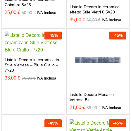
Coimbra 8×25
Listello Decoro in ceramica -
effetto Stile Vietri 6,5×20
25,00
€
50,00
€
IVA Inclusa
35,00
€
60,00
€
IVA Inclusa
-
45
%
-
45
%
Listello Decoro in ceramica in
Stile Vietrese – Blu e Giallo –
7×20
33,00
€
60,00
€
IVA Inclusa
Listello Decoro Mosaico
Vetroso Blu
21,00
€
38,00
€
IVA Inclusa
-
45
%
-
45
%