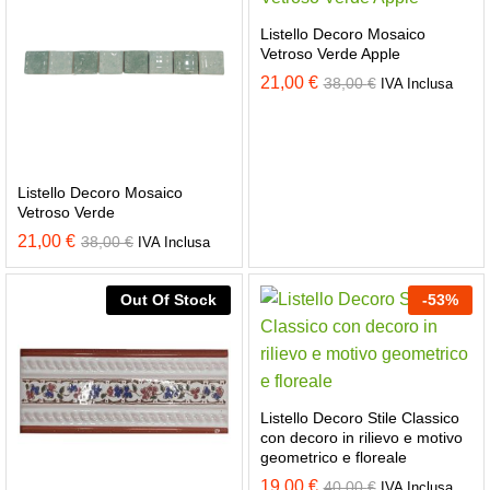
Listello Decoro Mosaico
Vetroso Verde Apple
21,00
€
38,00
€
IVA Inclusa
Listello Decoro Mosaico
Vetroso Verde
21,00
€
38,00
€
IVA Inclusa
Out Of Stock
-
53
%
Listello Decoro Stile Classico
con decoro in rilievo e motivo
geometrico e floreale
19,00
€
40,00
€
IVA Inclusa