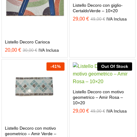
Listello Decoro con giglio-
CertaldoVerde – 10×20
29,00
€
49,00
€
IVA Inclusa
Listello Decoro Carioca
20,00
€
30,00
€
IVA Inclusa
-
41
%
Out Of Stock
Listello Decoro con motivo
geometrico – Amir Rosa –
10×20
29,00
€
49,00
€
IVA Inclusa
Listello Decoro con motivo
geometrico – Amir Verde –