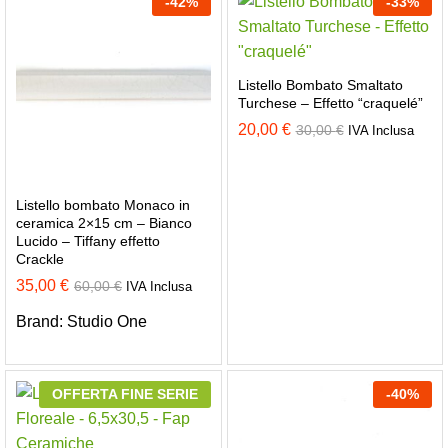
-
42
%
-
33
%
Listello Bombato Smaltato
Turchese – Effetto “craquelé”
20,00
€
30,00
€
IVA Inclusa
Listello bombato Monaco in
ceramica 2×15 cm – Bianco
Lucido – Tiffany effetto
Crackle
35,00
€
60,00
€
IVA Inclusa
Brand:
Studio One
OFFERTA FINE SERIE
-
40
%