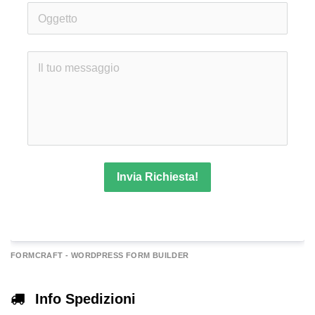
Invia Richiesta!
A
FORMCRAFT - WORDPRESS FORM BUILDER
e
r
Info Spedizioni
n