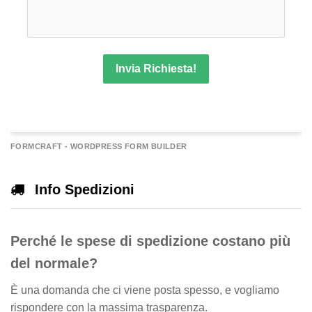
Invia Richiesta!
A
FORMCRAFT - WORDPRESS FORM BUILDER
e
r
Info Spedizioni
n
a
Perché le spese di spedizione costano più
v
e
del normale?
È una domanda che ci viene posta spesso, e vogliamo
rispondere con la massima trasparenza.