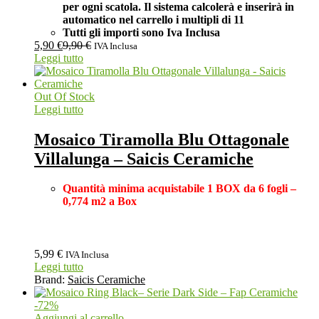
per ogni scatola. Il sistema calcolerà e inserirà in
automatico nel carrello i multipli di 11
Tutti gli importi sono Iva Inclusa
5,90
€
9,90
€
IVA Inclusa
Leggi tutto
Out Of Stock
Leggi tutto
Mosaico Tiramolla Blu Ottagonale
Villalunga – Saicis Ceramiche
Quantità minima acquistabile 1 BOX
da 6 fogli –
0,774 m2 a Box
5,99
€
IVA Inclusa
Leggi tutto
Brand:
Saicis Ceramiche
-
72
%
Aggiungi al carrello