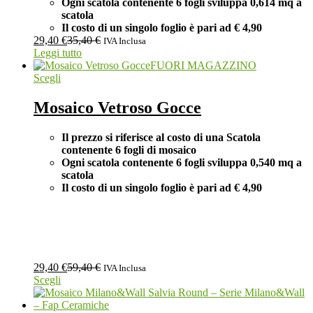
Ogni scatola contenente 6 fogli
sviluppa 0,614 mq a
scatola
Il costo di un singolo foglio è pari ad
€ 4,90
29,40
€
35,40
€
IVA Inclusa
Leggi tutto
FUORI MAGAZZINO
Scegli
Mosaico Vetroso Gocce
Il prezzo si riferisce al costo di una Scatola
contenente 6 fogli di mosaico
Ogni scatola contenente 6 fogli
sviluppa 0,540 mq a
scatola
Il costo di un singolo foglio è pari ad
€ 4,90
29,40
€
59,40
€
IVA Inclusa
Scegli