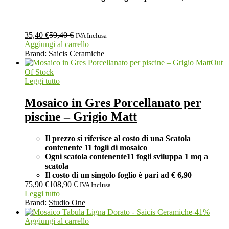
35,40
€
59,40
€
IVA Inclusa
Aggiungi al carrello
Brand:
Saicis Ceramiche
Out
Of Stock
Leggi tutto
Mosaico in Gres Porcellanato per
piscine – Grigio Matt
Il prezzo si riferisce al costo di una Scatola
contenente 11 fogli di mosaico
Ogni scatola contenente11 fogli
sviluppa 1 mq a
scatola
Il costo di un singolo foglio è pari ad
€ 6,90
75,90
€
108,90
€
IVA Inclusa
Leggi tutto
Brand:
Studio One
-
41
%
Aggiungi al carrello