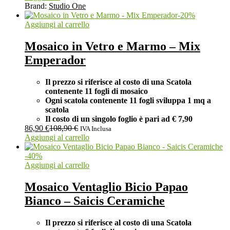
Brand:
Studio One
-
20
%
Aggiungi al carrello
Mosaico in Vetro e Marmo – Mix
Emperador
Il prezzo si riferisce al costo di una Scatola
contenente 11 fogli di mosaico
Ogni scatola contenente 11 fogli
sviluppa 1 mq a
scatola
Il costo di un singolo foglio è pari ad
€ 7,90
86,90
€
108,90
€
IVA Inclusa
Aggiungi al carrello
-
40
%
Aggiungi al carrello
Mosaico Ventaglio Bicio Papao
Bianco – Saicis Ceramiche
Il prezzo si riferisce al costo di una Scatola