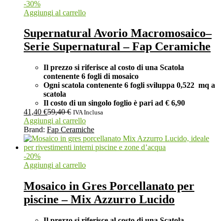
-
30
%
Aggiungi al carrello
Supernatural Avorio Macromosaico–
Serie Supernatural – Fap Ceramiche
Il prezzo si riferisce al costo di una Scatola
contenente 6 fogli di mosaico
Ogni scatola contenente 6 fogli
sviluppa 0,522 mq a
scatola
Il costo di un singolo foglio è pari ad
€ 6,90
41,40
€
59,40
€
IVA Inclusa
Aggiungi al carrello
Brand:
Fap Ceramiche
-
20
%
Aggiungi al carrello
Mosaico in Gres Porcellanato per
piscine – Mix Azzurro Lucido
Il prezzo si riferisce al costo di una Scatola