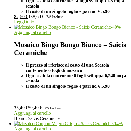
Ogni scatola contenente 14 fogli
sviluppa 1,5 mq a
scatola
Il costo di un singolo foglio è pari ad
€ 5,90
82,60
€
138,60
€
IVA Inclusa
Leggi tutto
-
40
%
Aggiungi al carrello
Mosaico Bingo Bongo Bianco – Saicis
Ceramiche
Il prezzo si riferisce al costo di una Scatola
contenente 6 fogli di mosaico
Ogni scatola contenente 6 fogli
sviluppa 0,540 mq a
scatola
Il costo di un singolo foglio è pari ad
€ 5,90
35,40
€
59,40
€
IVA Inclusa
Aggiungi al carrello
Brand:
Saicis Ceramiche
-
14
%
Aggiungi al carrello