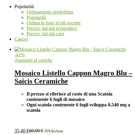
Popolarità
Ordinamento predefinito
Popolarità
Ordina in base al più recente
Prezzo: dal più economico
Prezzo: dal più caro
Cancel
-
41
%
Aggiungi al carrello
Mosaico Listello Cappon Magro Blu –
Saicis Ceramiche
Il prezzo si riferisce al costo di una Scatola
contenente 6 fogli di mosaico
Ogni scatola contenente 6 fogli
sviluppa 0,540 mq a
scatola
35,40
€
60,00
€
IVA Inclusa