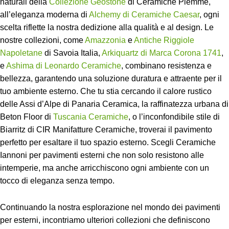
naturali della
Collezione Geostone
di Ceramiche Piemme,
all’eleganza moderna di
Alchemy di Ceramiche Caesar
, ogni
scelta riflette la nostra dedizione alla qualità e al design. Le
nostre collezioni, come
Amazzonia
e
Antiche Riggiole
Napoletane
di Savoia Italia,
Arkiquartz di Marca Corona 1741
,
e
Ashima di Leonardo Ceramiche
, combinano resistenza e
bellezza, garantendo una soluzione duratura e attraente per il
tuo ambiente esterno. Che tu stia cercando il calore rustico
delle Assi d’Alpe di Panaria Ceramica, la raffinatezza urbana di
Beton Floor di
Tuscania Ceramiche
, o l’inconfondibile stile di
Biarritz di CIR Manifatture Ceramiche, troverai il pavimento
perfetto per esaltare il tuo spazio esterno. Scegli Ceramiche
Iannoni per pavimenti esterni che non solo resistono alle
intemperie, ma anche arricchiscono ogni ambiente con un
tocco di eleganza senza tempo.
Continuando la nostra esplorazione nel mondo dei pavimenti
per esterni, incontriamo ulteriori collezioni che definiscono