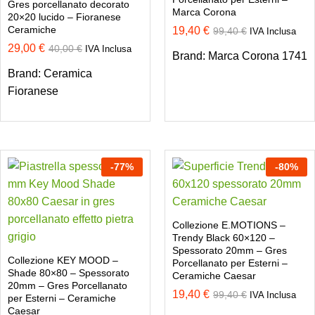
Gres porcellanato decorato
Marca Corona
20×20 lucido – Fioranese
Ceramiche
19,40
€
99,40
€
IVA Inclusa
29,00
€
40,00
€
IVA Inclusa
Brand:
Marca Corona 1741
Brand:
Ceramica
Fioranese
-
77
%
-
80
%
Collezione E.MOTIONS –
Trendy Black 60×120 –
Spessorato 20mm – Gres
Collezione KEY MOOD –
Porcellanato per Esterni –
Shade 80×80 – Spessorato
Ceramiche Caesar
20mm – Gres Porcellanato
19,40
€
99,40
€
IVA Inclusa
per Esterni – Ceramiche
Caesar