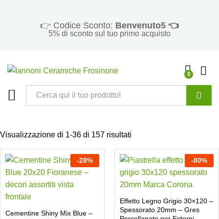
👉 Codice Sconto:
Benvenuto5 👈
5% di sconto sul tuo primo acquisto
0
Cerca
Visualizzazione di 1-36 di 157 risultati
-
28
%
-
80
%
Effetto Legno Grigio 30×120 –
Spessorato 20mm – Gres
Cementine Shiny Mix Blue –
Porcellanato per Esterni –