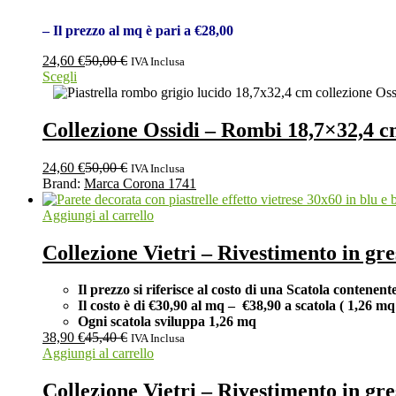
– Il prezzo al mq è pari a €28,00
24,60
€
50,00
€
IVA Inclusa
Scegli
Collezione Ossidi – Rombi 18,7×32,4 
24,60
€
50,00
€
IVA Inclusa
Brand:
Marca Corona 1741
Aggiungi al carrello
Collezione Vietri – Rivestimento in g
Il prezzo si riferisce al costo di una Scatola contenent
Il costo è di €30,90 al
mq –
€38,90 a scatola (
1,26 m
Ogni scatola sviluppa 1,26
mq
38,90
€
45,40
€
IVA Inclusa
Aggiungi al carrello
Collezione Vietri – Rivestimento in g