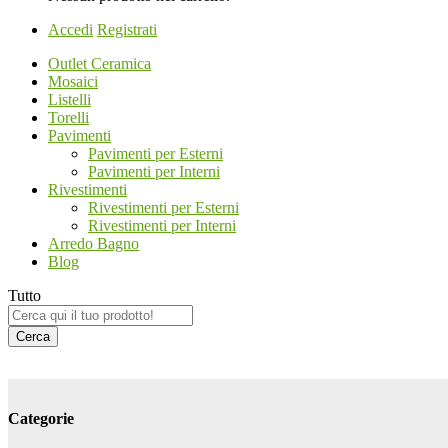
Accedi
Registrati
Outlet Ceramica
Mosaici
Listelli
Torelli
Pavimenti
Pavimenti per Esterni
Pavimenti per Interni
Rivestimenti
Rivestimenti per Esterni
Rivestimenti per Interni
Arredo Bagno
Blog
Tutto
Cerca
Categorie