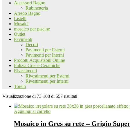
Accessori Bagno
Rubinetteria
Arredo Bagno
Listelli
Mosaici
mosaico per piscine
Outlet
Pavimenti
Decori
Pavimenti per Esterni
Pavimenti per Interni
Prodotti Acquistabili Online
Pulizia Gres e Ceramiche
Rivestimenti
Rivestimenti per Esterni
Rivestimenti per Interni
Torelli
Visualizzazione di 73-108 di 557 risultati
Aggiungi al carrello
Mosaico in Gres su rete – Grigio Su