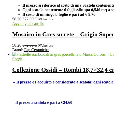
Il prezzo si riferisce al costo di una Scatola contenent
Ogni scatola contenente 6 fogli
sviluppa 0,540 mq a sc
Il costo di un singolo foglio è pari ad
€ 9,70
58,20
€
72,00
€
IVA Inclusa
Aggiungi al carrello
Mosaico in Gres su rete – Grigio Su
58,20
€
72,00
€
IVA Inclusa
Brand:
Fap Ceramiche
Scegli
Collezione Ossidi – Rombi 18,7×32,4 
– Il prezzo e l’acquisto è considerato a scatola: ogni scato
– Il prezzo a scatola è pari a
€24,60