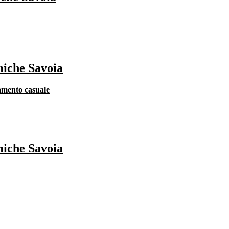
miche Savoia
lamento casuale
miche Savoia