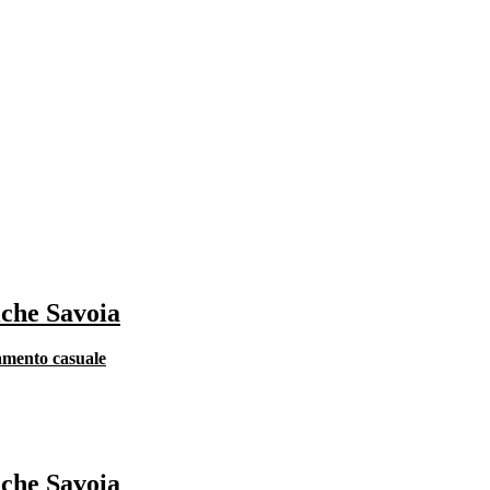
iche Savoia
lamento casuale
iche Savoia