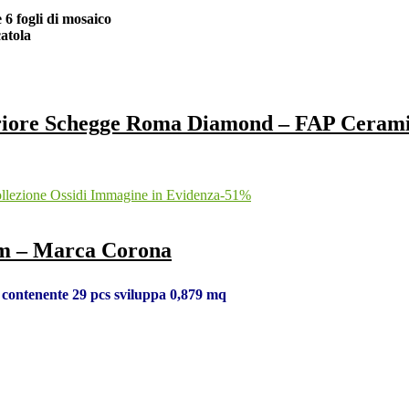
e 6 fogli di mosaico
atola
periore Schegge Roma Diamond – FAP Ceram
-
51
%
cm – Marca Corona
la contenente 29 pcs sviluppa 0,879 mq