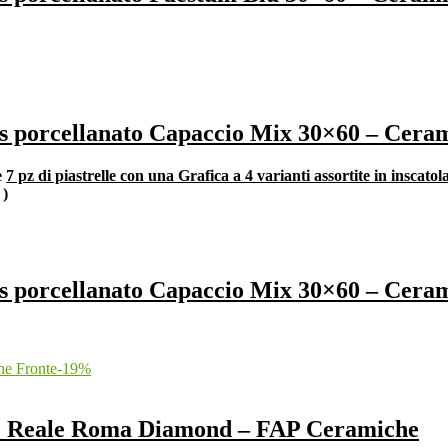
res porcellanato Capaccio Mix 30×60 – Cera
e
7 pz di piastrelle con una Grafica a 4 varianti assortite in inscato
q
)
res porcellanato Capaccio Mix 30×60 – Cera
-
19
%
ero Reale Roma Diamond – FAP Ceramiche