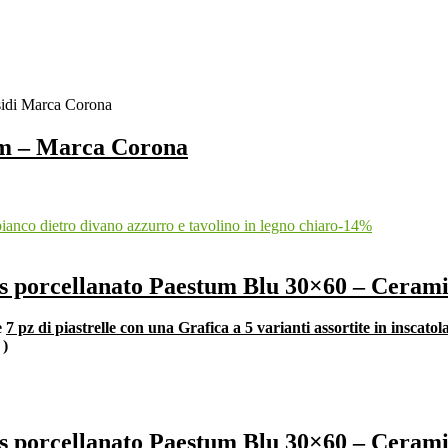
cm – Marca Corona
-
14
%
res porcellanato Paestum Blu 30×60 – Ceram
e
7 pz di piastrelle con una Grafica a 5 varianti assortite in inscato
q
)
res porcellanato Paestum Blu 30×60 – Ceram