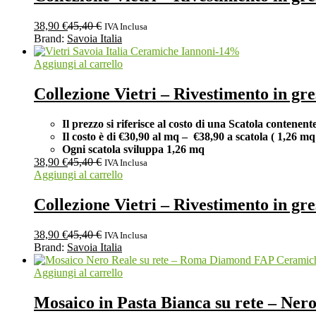
38,90
€
45,40
€
IVA Inclusa
Brand:
Savoia Italia
-
14
%
Aggiungi al carrello
Collezione Vietri – Rivestimento in g
Il prezzo si riferisce al costo di una Scatola contenent
Il costo è di €30,90 al
mq –
€38,90 a scatola (
1,26 m
Ogni scatola sviluppa 1,26
mq
38,90
€
45,40
€
IVA Inclusa
Aggiungi al carrello
Collezione Vietri – Rivestimento in g
38,90
€
45,40
€
IVA Inclusa
Brand:
Savoia Italia
Aggiungi al carrello
Mosaico in Pasta Bianca su rete – N