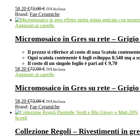
58,20
€
72,00
€
IVA Inclusa
Brand:
Fap Ceramiche
Aggiungi al carrello
Micromosaico in Gres su rete – Grig
Il prezzo si riferisce al costo di una Scatola contenent
Ogni scatola contenente 6 fogli
sviluppa 0.540 mq a sc
Il costo di un singolo foglio è pari ad
€ 9,70
58,20
€
72,00
€
IVA Inclusa
Aggiungi al carrello
Micromosaico in Gres su rete – Grig
58,20
€
72,00
€
IVA Inclusa
Brand:
Fap Ceramiche
-
20
%
Scegli
Collezione Regoli – Rivestimenti in g