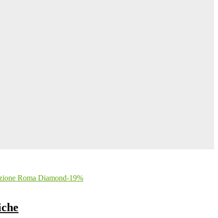
-
19
%
iche