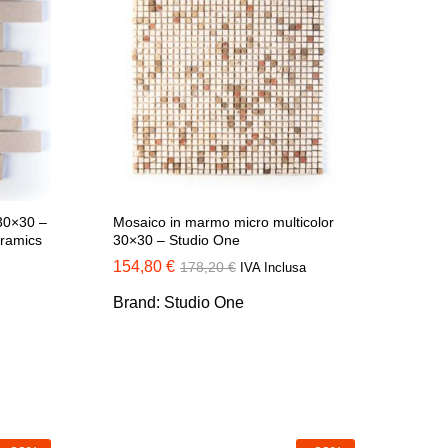
 30×30 –
Mosaico in marmo micro multicolor
eramics
30×30 – Studio One
154,80
154,80
€
€
178,20
178,20
€
€
IVA Inclusa
Brand:
Studio One