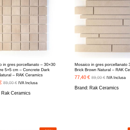
 in gres porcellanato – 30×30
Mosaico in gres porcellanato
ere 5×5 cm – Concrete Dark
Brick Brown Natural – RAK C
Natural – RAK Ceramics
77,40
77,40
€
€
89,00
89,00
€
€
IVA Inclusa
€
€
89,00
89,00
€
€
IVA Inclusa
Brand:
Rak Ceramics
:
Rak Ceramics