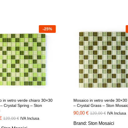
a
42,00 €
-
25
%
 in vetro verde chiaro 30×30
Mosaico in vetro verde 30×30 
 – Crystal Spring – Ston
– Crystal Grass – Ston Mosaic
i
90,00
90,00
€
€
120,00
120,00
€
€
IVA Inclusa
€
€
120,00
120,00
€
€
IVA Inclusa
Brand:
Ston Mosaici