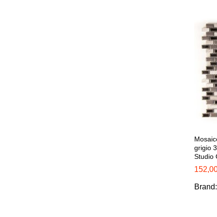
Mosaico
grigio 
Studio
152,0
152,0
Brand