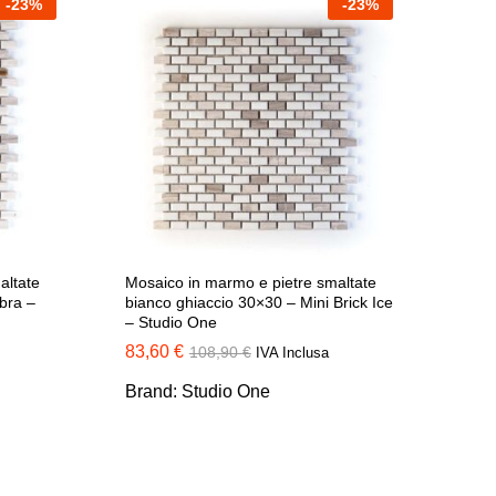
-
23
%
-
23
%
altate
Mosaico in marmo e pietre smaltate
bra –
bianco ghiaccio 30×30 – Mini Brick Ice
– Studio One
83,60
83,60
€
€
108,90
108,90
€
€
IVA Inclusa
Brand:
Studio One