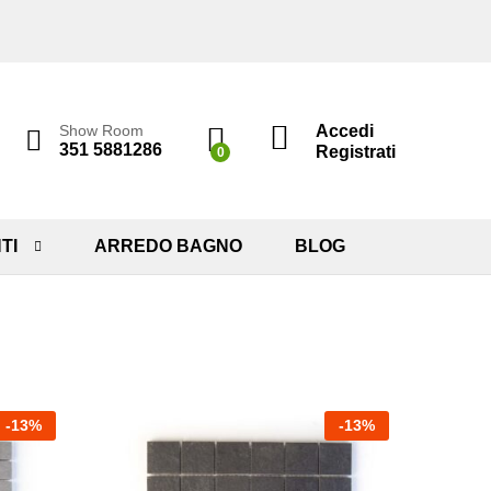
Accedi
Show Room
351 5881286
Registrati
0
TI
ARREDO BAGNO
BLOG
-
13
%
-
13
%