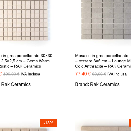
 in gres porcellanato 30×30 –
Mosaico in gres porcellanato
e 2,5×2,5 cm – Gems Warm
– tessere 3×6 cm – Lounge M
Rustic – RAK Ceramics
Cold Anthracite – RAK Cerami
€
€
77,40
77,40
€
€
100,00
100,00
€
€
89,00
89,00
€
€
IVA Inclusa
IVA Inclusa
:
Rak Ceramics
Brand:
Rak Ceramics
-
13
%