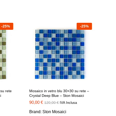
-
25
%
-
25
%
su rete
Mosaico in vetro blu 30×30 su rete –
i
Crystal Deep Blue – Ston Mosaici
90,00
90,00
€
€
120,00
120,00
€
€
IVA Inclusa
Brand:
Ston Mosaici