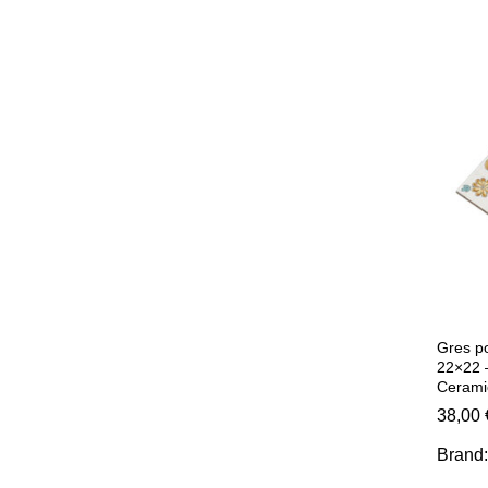
Gres po
22×22 
Cerami
38,00
Brand