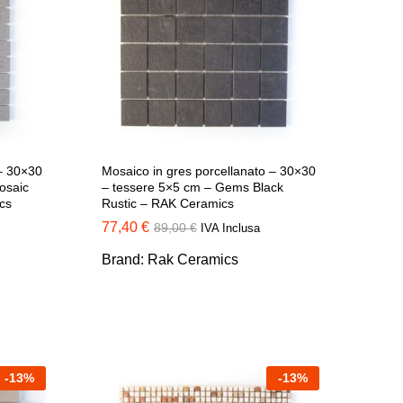
 – 30×30
Mosaico in gres porcellanato – 30×30
osaic
– tessere 5×5 cm – Gems Black
cs
Rustic – RAK Ceramics
77,40
77,40
€
€
89,00
89,00
€
€
IVA Inclusa
Brand:
Rak Ceramics
-
13
%
-
13
%