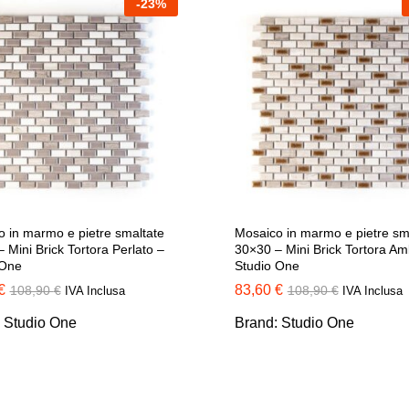
-
23
%
 in marmo e pietre smaltate
Mosaico in marmo e pietre sm
 Mini Brick Tortora Perlato –
30×30 – Mini Brick Tortora Am
 One
Studio One
€
€
83,60
83,60
€
€
108,90
108,90
€
€
108,90
108,90
€
€
IVA Inclusa
IVA Inclusa
:
Studio One
Brand:
Studio One