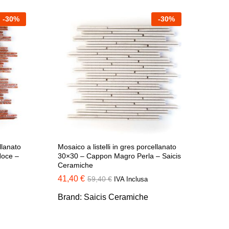
-
30
%
-
30
%
llanato
Mosaico a listelli in gres porcellanato
Noce –
30×30 – Cappon Magro Perla – Saicis
Ceramiche
41,40
41,40
€
€
59,40
59,40
€
€
IVA Inclusa
Brand:
Saicis Ceramiche