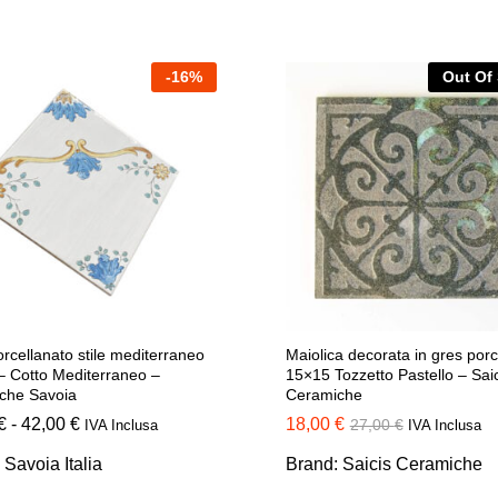
-
16
%
Out Of
rcellanato stile mediterraneo
Maiolica decorata in gres porc
– Cotto Mediterraneo –
15×15 Tozzetto Pastello – Saic
che Savoia
Ceramiche
Fascia
€
-
42,00
€
18,00
18,00
€
€
27,00
27,00
€
€
IVA Inclusa
IVA Inclusa
di
prezzo:
:
Savoia Italia
Brand:
Saicis Ceramiche
da
38,00 €