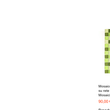
Mosaico
su rete
Mosaic
90,00
90,00