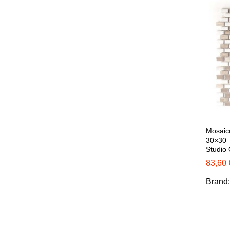
Mosaico
30×30 –
Studio
83,60
83,60
Brand