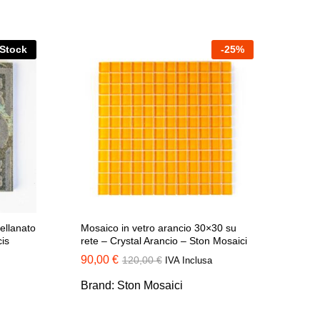
 Stock
-
25
%
ellanato
Mosaico in vetro arancio 30×30 su
is
rete – Crystal Arancio – Ston Mosaici
90,00
90,00
€
€
120,00
120,00
€
€
IVA Inclusa
Brand:
Ston Mosaici