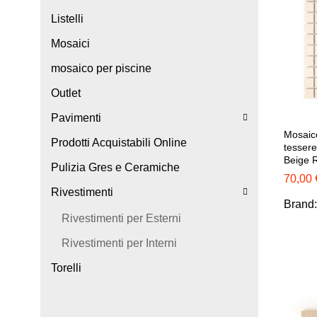
Listelli
Mosaici
mosaico per piscine
Outlet
Pavimenti
Mosaico
Prodotti Acquistabili Online
tesser
Beige 
Pulizia Gres e Ceramiche
70,00
70,00
Rivestimenti
Brand
Rivestimenti per Esterni
Rivestimenti per Interni
Torelli