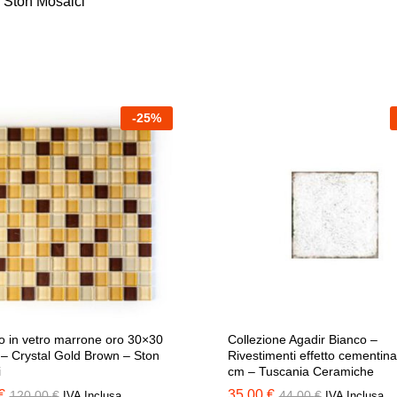
:
Ston Mosaici
€
42,00
€
-
25
%
o in vetro marrone oro 30×30
Collezione Agadir Bianco –
 – Crystal Gold Brown – Ston
Rivestimenti effetto cementin
i
cm – Tuscania Ceramiche
€
€
35,00
35,00
€
€
120,00
120,00
€
€
44,00
44,00
€
€
IVA Inclusa
IVA Inclusa