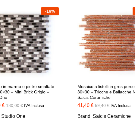
-
16
%
 in marmo e pietre smaltate
Mosaico a listelli in gres porce
30×30 – Mini Brick Grigio –
30×30 – Tricche e Ballacche 
 One
Saicis Ceramiche
0
0
€
€
41,40
41,40
€
€
180,00
180,00
€
€
59,40
59,40
€
€
IVA Inclusa
IVA Inclusa
:
Studio One
Brand:
Saicis Ceramiche